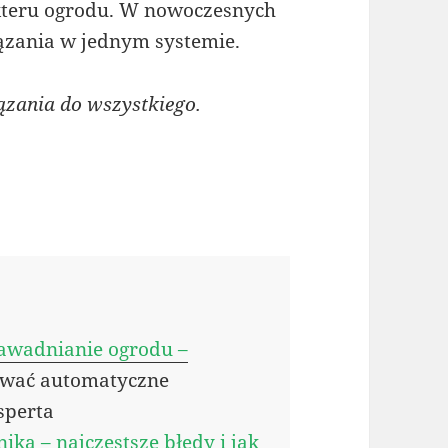
akteru ogrodu. W nowoczesnych
iązania w jednym systemie.
ązania do wszystkiego.
awadnianie ogrodu –
ować automatyczne
sperta
ka – najczęstsze błędy i jak