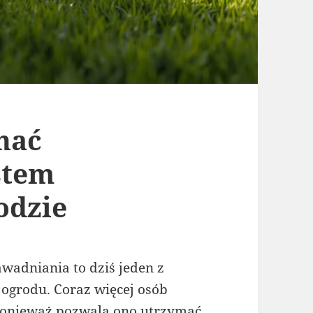
nać
stem
odzie
wadniania to dziś jeden z
ogrodu. Coraz więcej osób
ponieważ pozwala ono utrzymać