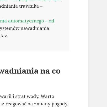
adniania trawnika –
nia automatycznego – od
systemów nawadniania
ntaż
wadniania na co
arii i strat wody. Warto
oraz reagować na zmiany pogody.