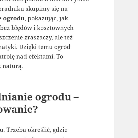
poradniku skupimy się na
e ogrodu
, pokazując, jak
, bez błędów i kosztownych
zczenie zraszaczy, ale też
omatyki. Dzięki temu ogród
trolę nad efektami. To
z naturą.
nianie ogrodu –
nowanie?
u. Trzeba określić, gdzie