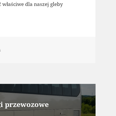
 właściwe dla naszej gleby
orie
s
gi przewozowe