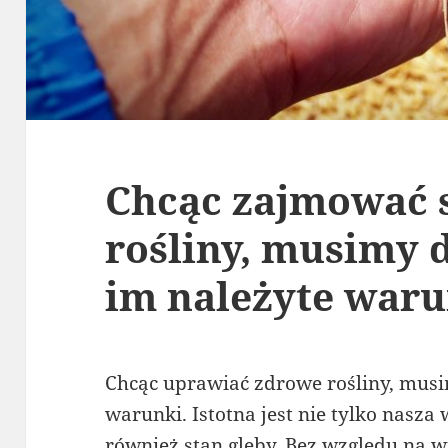
Chcąc zajmować 
rośliny, musimy 
im należyte waru
Chcąc uprawiać zdrowe rośliny, mus
warunki. Istotna jest nie tylko nasza
również stan gleby. Bez względu na 