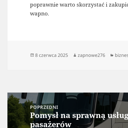
poprawnie warto skorzystać i zakupić
wapno.
Data
Autor
Kateg
8 czerwca 2025
zapnowe276
bizne
publikacji
Nawigacja
wpisu
POPRZEDNI
Pomysł na sprawną usłu
Poprzedni
pasażerów
wpis: