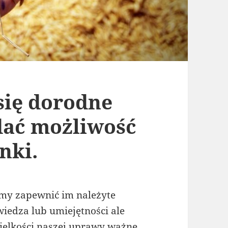
się dorodne
dać możliwość
nki.
imy zapewnić im należyte
 wiedza lub umiejętności ale
wielkości naszej uprawy ważne