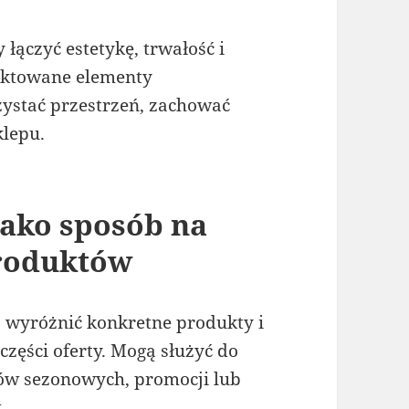
ączyć estetykę, trwałość i
ektowane elementy
ystać przestrzeń, zachować
klepu.
jako sposób na
produktów
wyróżnić konkretne produkty i
zęści oferty. Mogą służyć do
tów sezonowych, promocji lub
.