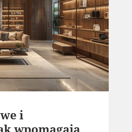
we i
jak wpomagają