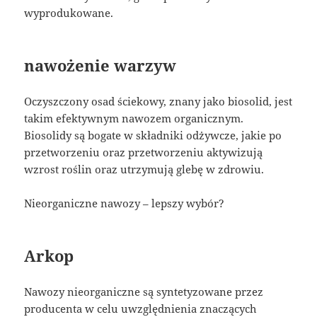
wyprodukowane.
nawożenie warzyw
Oczyszczony osad ściekowy, znany jako biosolid, jest
takim efektywnym nawozem organicznym.
Biosolidy są bogate w składniki odżywcze, jakie po
przetworzeniu oraz przetworzeniu aktywizują
wzrost roślin oraz utrzymują glebę w zdrowiu.
Nieorganiczne nawozy – lepszy wybór?
Arkop
Nawozy nieorganiczne są syntetyzowane przez
producenta w celu uwzględnienia znaczących