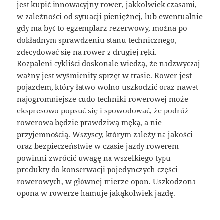
jest kupić innowacyjny rower, jakkolwiek czasami,
w zależności od sytuacji pieniężnej, lub ewentualnie
gdy ma być to egzemplarz rezerwowy, można po
dokładnym sprawdzeniu stanu technicznego,
zdecydować się na rower z drugiej ręki.
Rozpaleni cykliści doskonale wiedzą, że nadzwyczaj
ważny jest wyśmienity sprzęt w trasie. Rower jest
pojazdem, który łatwo wolno uszkodzić oraz nawet
najogromniejsze cudo techniki rowerowej może
ekspresowo popsuć się i spowodować, że podróż
rowerowa będzie prawdziwą męką, a nie
przyjemnością. Wszyscy, którym zależy na jakości
oraz bezpieczeństwie w czasie jazdy rowerem
powinni zwrócić uwagę na wszelkiego typu
produkty do konserwacji pojedynczych części
rowerowych, w głównej mierze opon. Uszkodzona
opona w rowerze hamuje jakąkolwiek jazdę.