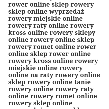
rower online sklep rowery
sklep online wyprzedaż
rowery miejskie online
rowery raty online rowery
kross online rowery sklepy
online rowery online sklep
rowery romet online rower
online sklep rower online
rowery kross online rowery
miejskie online rowery
online na raty rowery online
sklep rowery online tanie
rowery online rowery raty
online rowery romet online
rowery sklep online