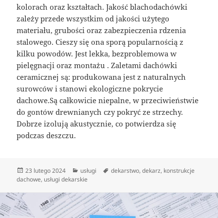
kolorach oraz kształtach. Jakość blachodachówki
zależy przede wszystkim od jakości użytego
materiału, grubości oraz zabezpieczenia rdzenia
stalowego. Cieszy się ona sporą popularnością z
kilku powodów. Jest lekka, bezproblemowa w
pielęgnacji oraz montażu . Zaletami dachówki
ceramicznej są: produkowana jest z naturalnych
surowców i stanowi ekologiczne pokrycie
dachowe.Są całkowicie niepalne, w przeciwieństwie
do gontów drewnianych czy pokryć ze strzechy.
Dobrze izolują akustycznie, co potwierdza się
podczas deszczu.
Data
Kategorie
Tagi
23 lutego 2024
usługi
dekarstwo
,
dekarz
,
konstrukcje
publikacji
dachowe
,
usługi dekarskie